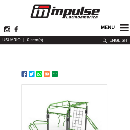
MENU
|
USUARIO
0 item(s)
ENGLISH