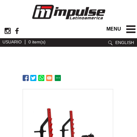
MENU
|
USUARIO
0 item(s)
ENGLISH