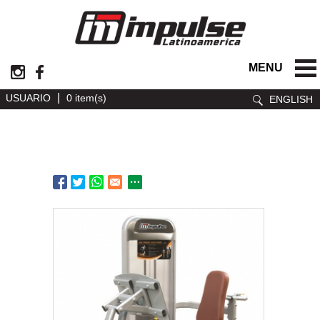
MENU
|
USUARIO
0 item(s)
ENGLISH