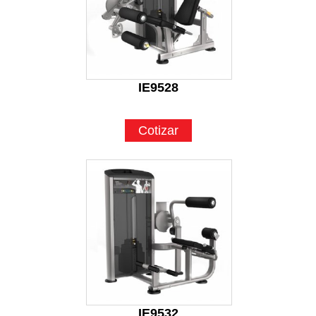
IE9528
Cotizar
IE9532