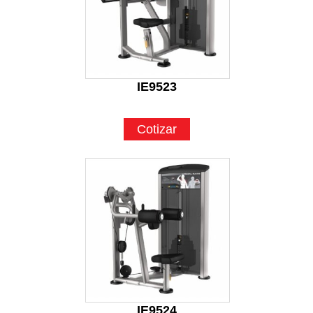
IE9523
Cotizar
IE9524