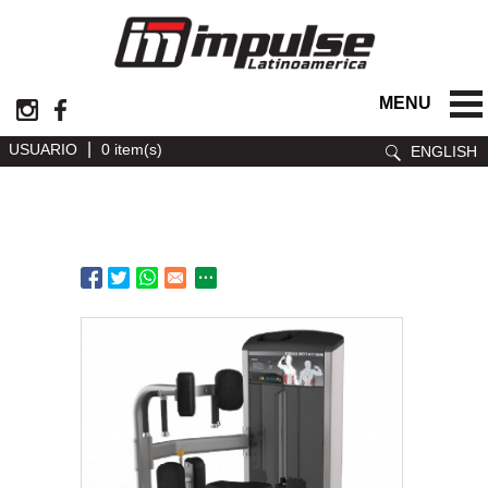
MENU
|
USUARIO
0 item(s)
ENGLISH