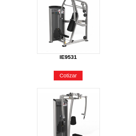
IE9531
Cotizar