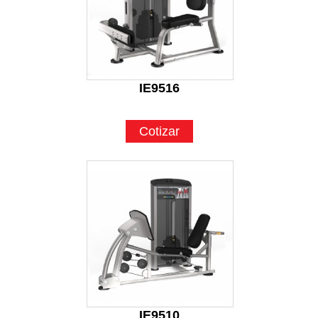
IE9516
Cotizar
IE9510