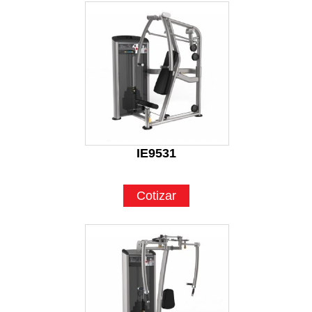
IE9531
Cotizar