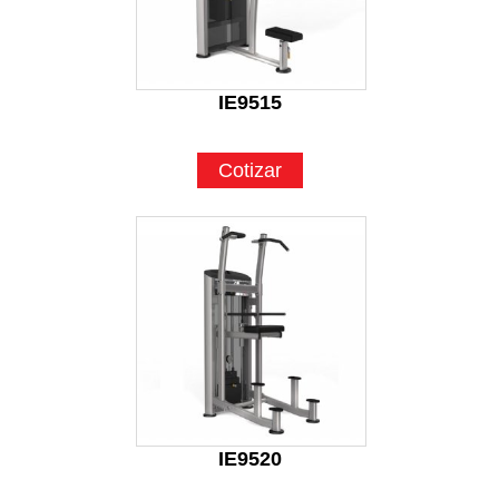
IE9515
Cotizar
IE9520