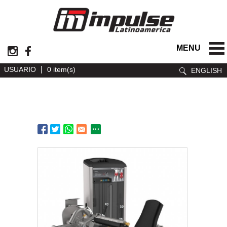
MENU
|
USUARIO
0 item(s)
ENGLISH