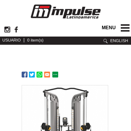
MENU
|
USUARIO
0 item(s)
ENGLISH