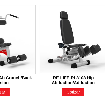
Ab Crunch/Back
RE-LIFE-RL8108 Hip
sion
Abduction/Adduction
zar
Cotizar