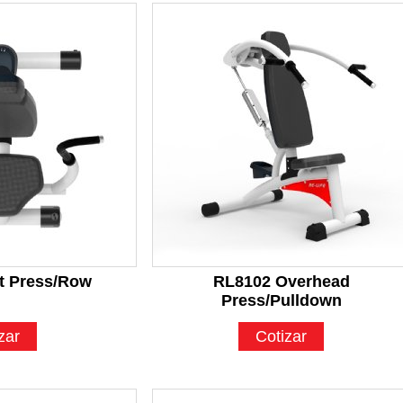
t Press/Row
RL8102 Overhead
Press/Pulldown
zar
Cotizar