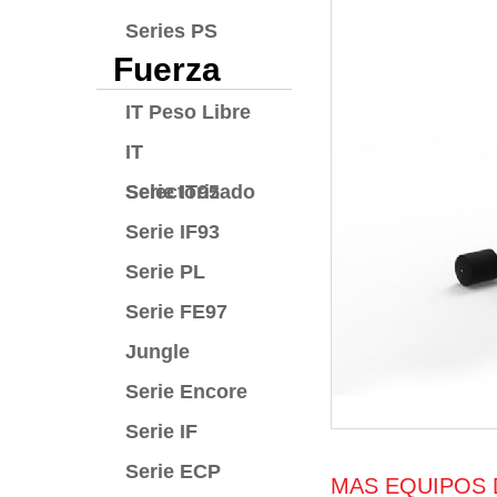
Series PS
Fuerza
IT Peso Libre
IT
Selectorizado
Serie IT95
Serie IF93
Serie PL
Serie FE97
Jungle
Serie Encore
Serie IF
Serie ECP
MAS EQUIPOS 