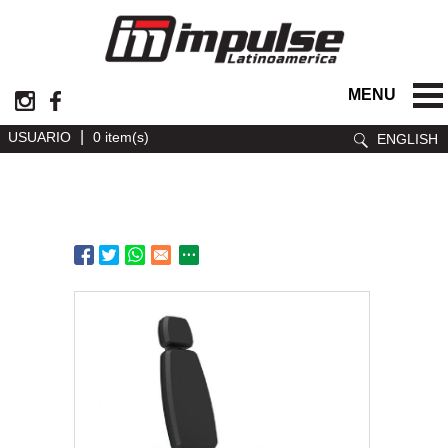
MENU
|
USUARIO
0 item(s)
ENGLISH