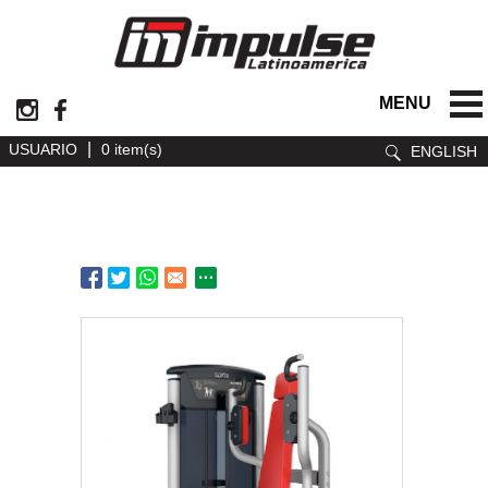
MENU
|
USUARIO
0 item(s)
ENGLISH