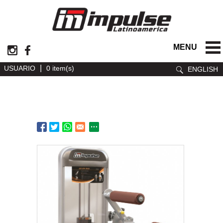
MENU
|
USUARIO
0 item(s)
ENGLISH