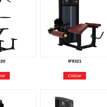
320
IF9321
zar
Cotizar