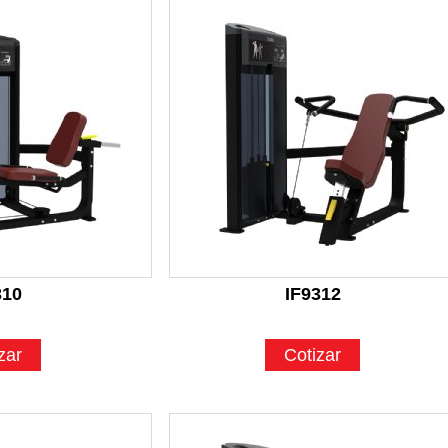
310
IF9312
zar
Cotizar