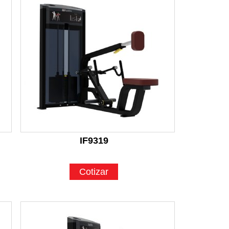
IF9319
Cotizar