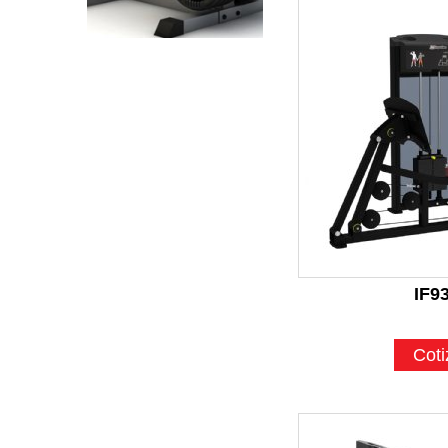
IF9
Coti