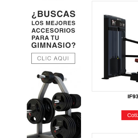
IF9
Coti