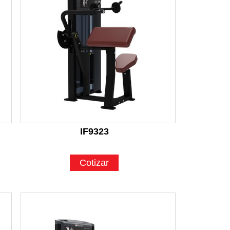
IF9323
Cotizar