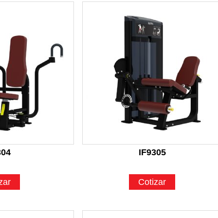
304
IF9305
zar
Cotizar