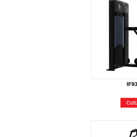
IF9
Coti