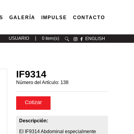
S
GALERÍA
IMPULSE
CONTACTO
USUARIO
|
0 item(s)
ENGLISH
IF9314
Número del Artículo:
138
Cotizar
Descripción:
El IF9314 Abdominal especialmente