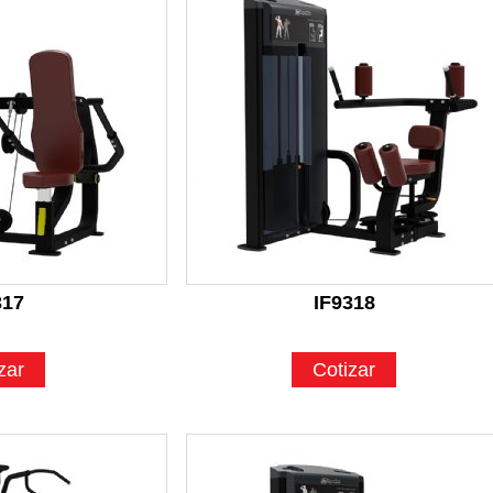
317
IF9318
zar
Cotizar