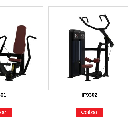
301
IF9302
zar
Cotizar