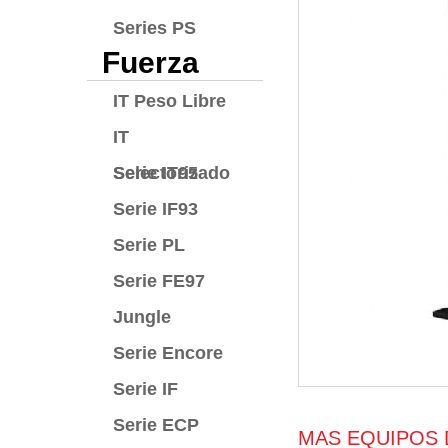
Series PS
Fuerza
IT Peso Libre
IT
Selectorizado
Serie IT95
Serie IF93
Serie PL
Serie FE97
Jungle
Serie Encore
Serie IF
Serie ECP
MAS EQUIPOS 