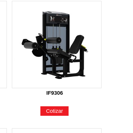
IF9306
Cotizar