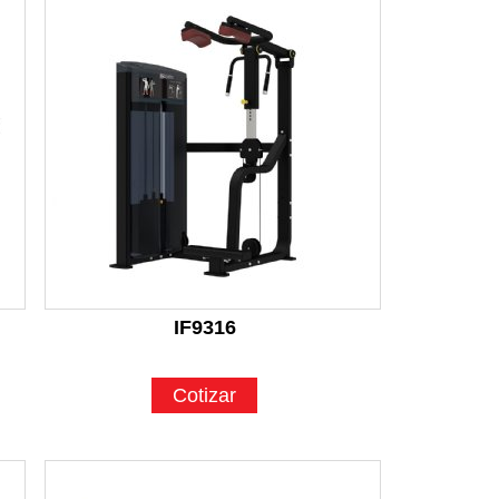
IF9316
Cotizar