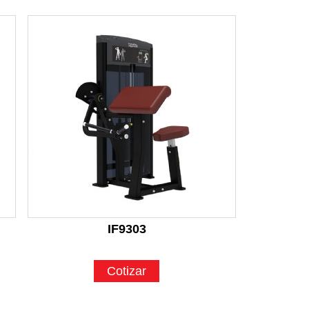
IF9303
Cotizar