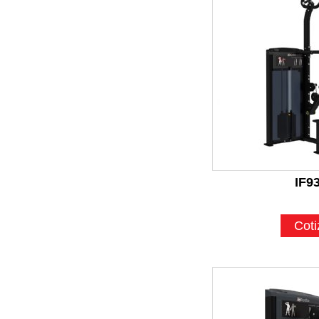
IF9
Coti