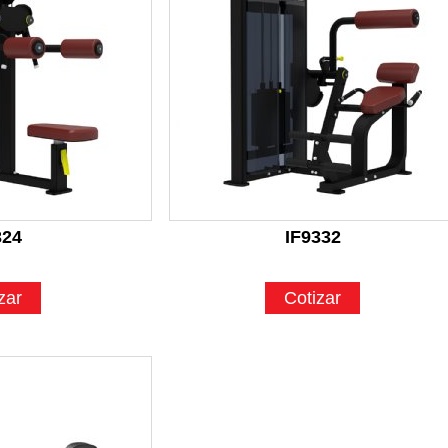
324
IF9332
zar
Cotizar