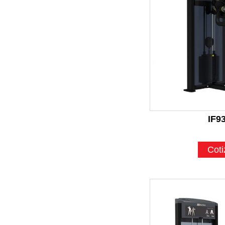
IF9
Coti