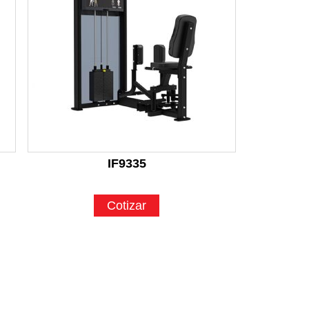
IF9335
Cotizar