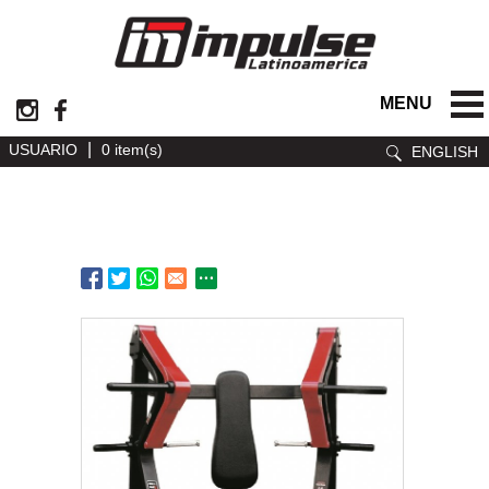
MENU
|
USUARIO
0 item(s)
ENGLISH