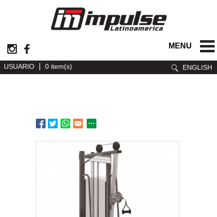
MENU
|
USUARIO
0 item(s)
ENGLISH