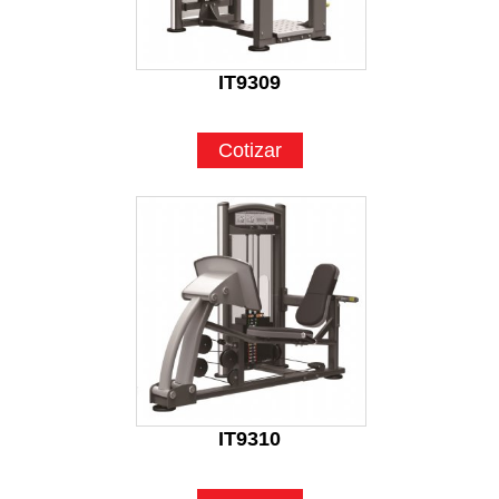
IT9309
Cotizar
IT9310