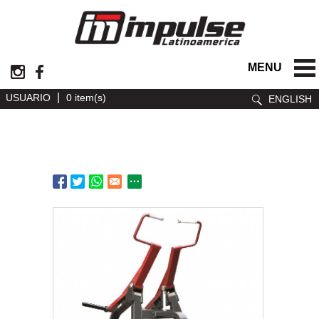
MENU
|
USUARIO
0 item(s)
ENGLISH