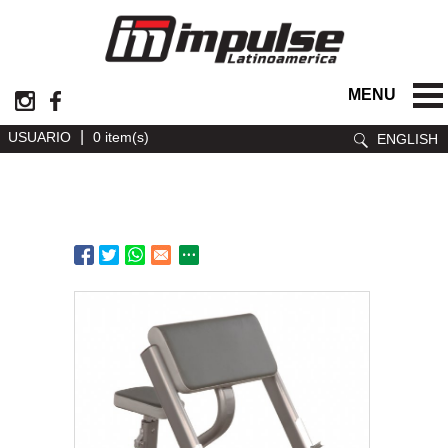
MENU
|
USUARIO
0 item(s)
ENGLISH