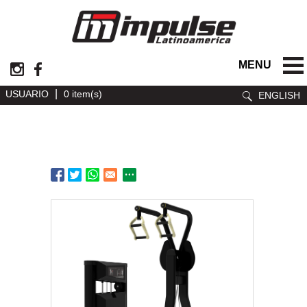
MENU
|
USUARIO
0 item(s)
ENGLISH