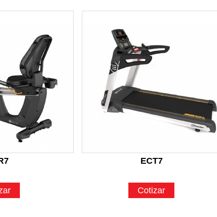
R7
ECT7
zar
Cotizar