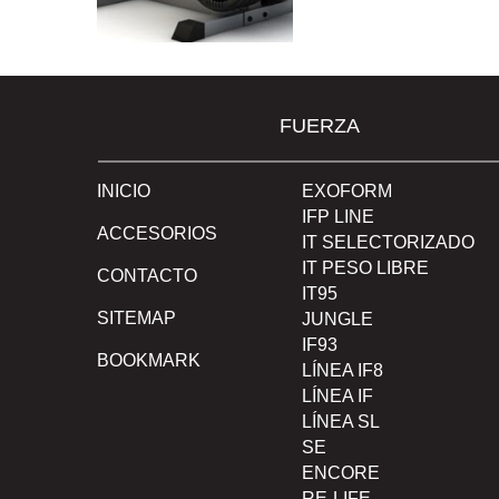
FUERZA
INICIO
EXOFORM
IFP LINE
ACCESORIOS
IT SELECTORIZADO
IT PESO LIBRE
CONTACTO
IT95
SITEMAP
JUNGLE
IF93
BOOKMARK
LÍNEA IF8
LÍNEA IF
LÍNEA SL
SE
ENCORE
RE-LIFE