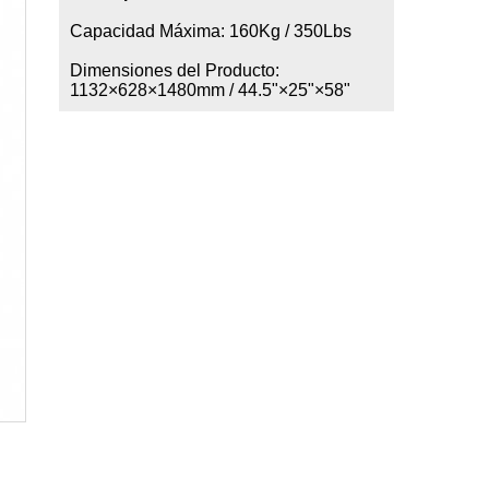
Capacidad Máxima: 160Kg / 350Lbs
Dimensiones del Producto:
1132×628×1480mm / 44.5"×25"×58"