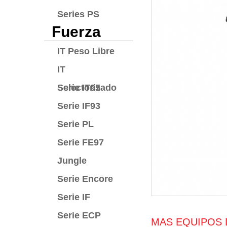
Series PS
Fuerza
IT Peso Libre
IT
Selectorizado
Serie IT95
Serie IF93
Serie PL
Serie FE97
Jungle
Serie Encore
Serie IF
Serie ECP
MAS EQUIPOS 