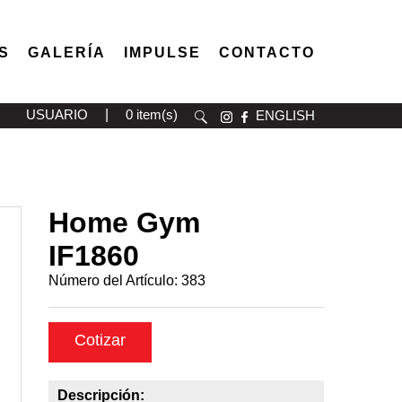
S
GALERÍA
IMPULSE
CONTACTO
USUARIO
|
0 item(s)
ENGLISH
Home Gym
IF1860
Número del Artículo:
383
Cotizar
Descripción: