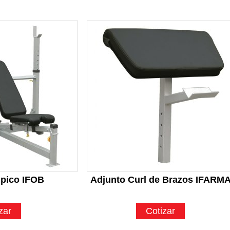
pico IFOB
Adjunto Curl de Brazos IFARM
zar
Cotizar