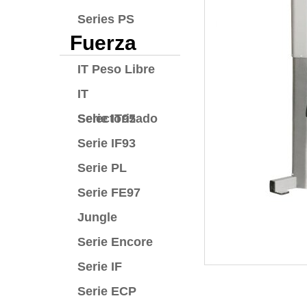
Series PS
Fuerza
IT Peso Libre
IT
Selectorizado
Serie IT95
Serie IF93
Serie PL
Serie FE97
Jungle
Serie Encore
Serie IF
Serie ECP