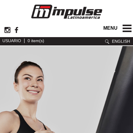
MENU
|
USUARIO
0 item(s)
ENGLISH