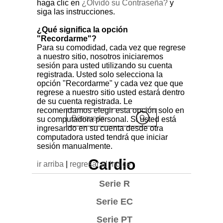
haga clic en
¿Olvidó su Contraseña?
y
siga las instrucciones.
¿Qué significa la opción
"Recordarme"?
Para su comodidad, cada vez que regrese
a nuestro sitio, nosotros iniciaremos
sesión para usted utilizando su cuenta
registrada. Usted solo selecciona la
opción "Recordarme" y cada vez que que
regrese a nuestro sitio usted estará dentro
de su cuenta registrada. Le
recomendamos elegir esta opción solo en
su computadora personal. Si usted está
ingresando en su cuenta desde otra
computadora usted tendrá que iniciar
sesión manualmente.
Cardio
ir arriba
|
regresar al indice
Serie R
Serie EC
Serie PT